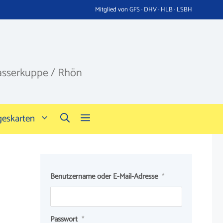
Mitglied von GFS · DHV · HLB · LSBH
asserkuppe / Rhön
geskarten
Benutzername oder E-Mail-Adresse
*
Passwort
*