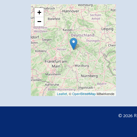
+
−
Leaflet
, ©
OpenStreetMap
Mitwirkende
© 2026 R