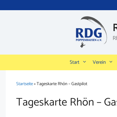
Zum
Inhalt
springen
R
Start
Verein
Startseite
»
Tageskarte Rhön – Gastpilot
Tageskarte Rhön – Gas