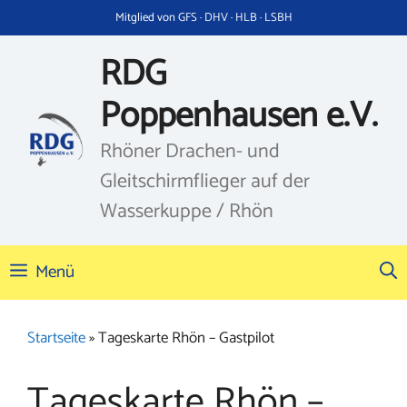
Zum
Mitglied von GFS · DHV · HLB · LSBH
Inhalt
springen
RDG
Poppenhausen e.V.
Rhöner Drachen- und
Gleitschirmflieger auf der
Wasserkuppe / Rhön
Menü
Startseite
»
Tageskarte Rhön – Gastpilot
Tageskarte Rhön –