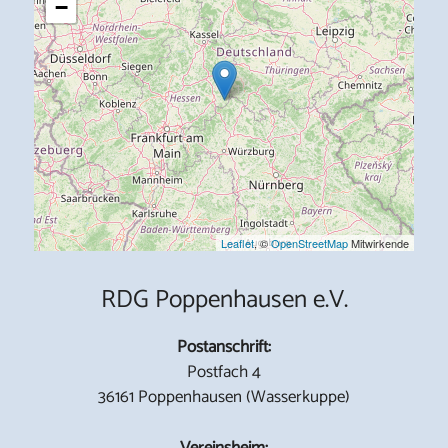
−
Leaflet
, ©
OpenStreetMap
Mitwirkende
RDG Poppenhausen e.V.
Postanschrift:
Postfach 4
36161 Poppenhausen (Wasserkuppe)
Vereinsheim: