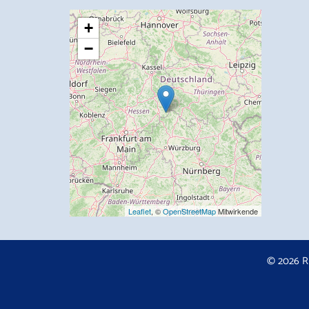
+
−
Leaflet
, ©
OpenStreetMap
Mitwirkende
© 2026 R