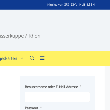
Mitglied von GFS · DHV · HLB · LSBH
asserkuppe / Rhön
geskarten
Benutzername oder E-Mail-Adresse
*
Passwort
*