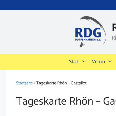
Zum
Inhalt
springen
R
Start
Verein
Startseite
»
Tageskarte Rhön – Gastpilot
Tageskarte Rhön – Gas