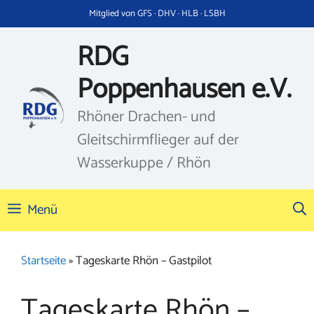
Zum
Mitglied von GFS · DHV · HLB · LSBH
Inhalt
springen
RDG
Poppenhausen e.V.
Rhöner Drachen- und
Gleitschirmflieger auf der
Wasserkuppe / Rhön
Menü
Startseite
»
Tageskarte Rhön – Gastpilot
Tageskarte Rhön –