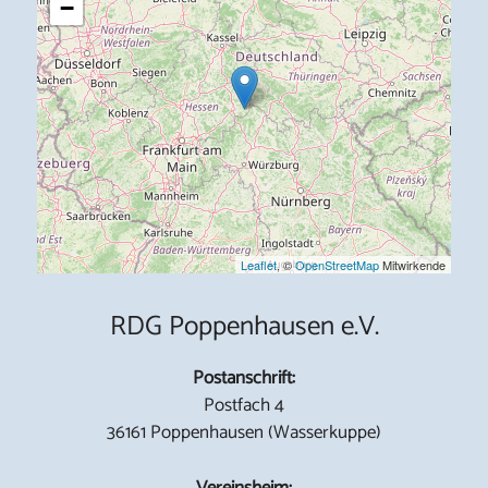
−
Leaflet
, ©
OpenStreetMap
Mitwirkende
RDG Poppenhausen e.V.
Postanschrift:
Postfach 4
36161 Poppenhausen (Wasserkuppe)
Vereinsheim: