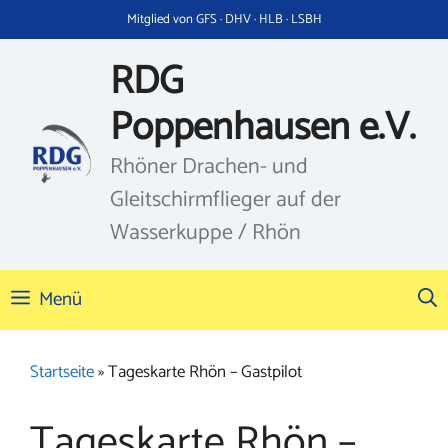
Zum
Mitglied von GFS · DHV · HLB · LSBH
Inhalt
springen
RDG
Poppenhausen e.V.
Rhöner Drachen- und
Gleitschirmflieger auf der
Wasserkuppe / Rhön
Menü
Startseite
»
Tageskarte Rhön – Gastpilot
Tageskarte Rhön –