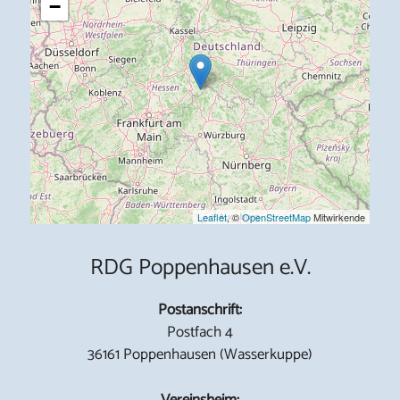
−
Leaflet
, ©
OpenStreetMap
Mitwirkende
RDG Poppenhausen e.V.
Postanschrift:
Postfach 4
36161 Poppenhausen (Wasserkuppe)
Vereinsheim: