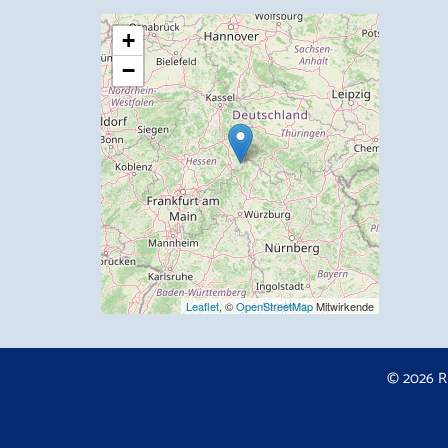
+
−
Leaflet
, ©
OpenStreetMap
Mitwirkende
© 2026 R