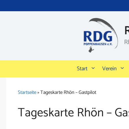
Zum
Inhalt
springen
R
Start
Verein
Startseite
»
Tageskarte Rhön – Gastpilot
Tageskarte Rhön – Gas