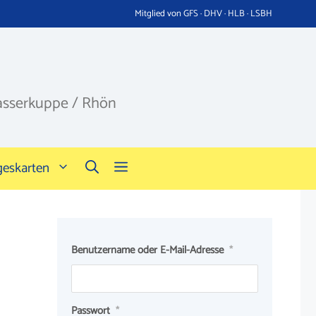
Mitglied von GFS · DHV · HLB · LSBH
asserkuppe / Rhön
geskarten
Benutzername oder E-Mail-Adresse
*
Passwort
*