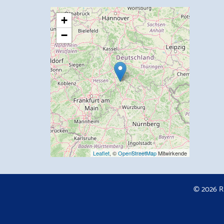
+
−
Leaflet
, ©
OpenStreetMap
Mitwirkende
© 2026 R