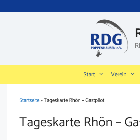
Zum
Inhalt
springen
R
Start
Verein
Startseite
»
Tageskarte Rhön – Gastpilot
Tageskarte Rhön – Gas