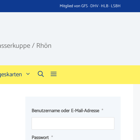
Mitglied von GFS · DHV · HLB · LSBH
asserkuppe / Rhön
geskarten
Benutzername oder E-Mail-Adresse
*
Passwort
*