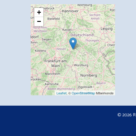
+
−
Leaflet
, ©
OpenStreetMap
Mitwirkende
© 2026 R