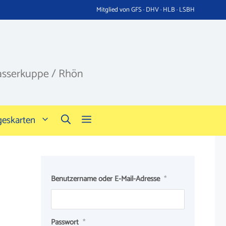
Mitglied von GFS · DHV · HLB · LSBH
asserkuppe / Rhön
geskarten
Benutzername oder E-Mail-Adresse
*
Passwort
*