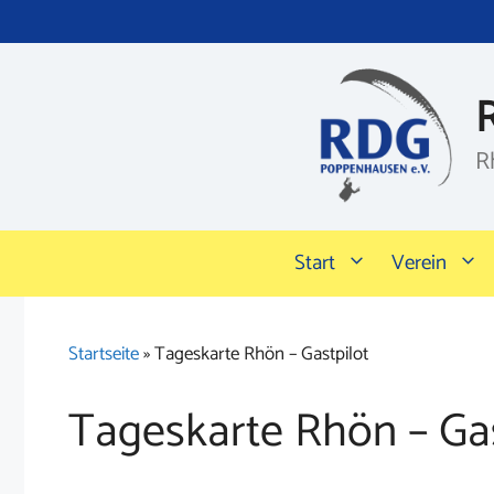
Zum
Inhalt
springen
R
Start
Verein
Startseite
»
Tageskarte Rhön – Gastpilot
Tageskarte Rhön – Gas