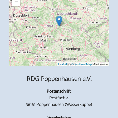
−
Leaflet
, ©
OpenStreetMap
Mitwirkende
RDG Poppenhausen e.V.
Postanschrift:
Postfach 4
36161 Poppenhausen (Wasserkuppe)
Vereinsheim: