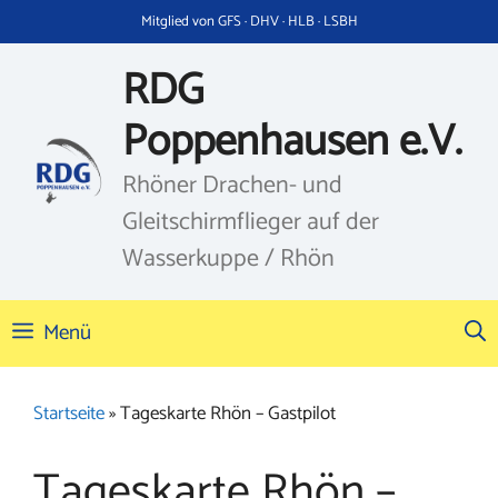
Zum
Mitglied von GFS · DHV · HLB · LSBH
Inhalt
springen
RDG
Poppenhausen e.V.
Rhöner Drachen- und
Gleitschirmflieger auf der
Wasserkuppe / Rhön
Menü
Startseite
»
Tageskarte Rhön – Gastpilot
Tageskarte Rhön –