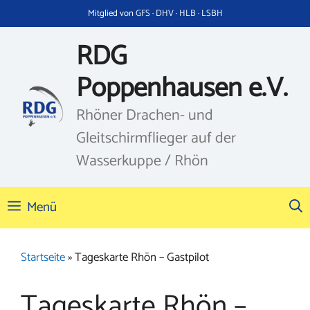
Zum
Mitglied von GFS · DHV · HLB · LSBH
Inhalt
springen
RDG
Poppenhausen e.V.
Rhöner Drachen- und
Gleitschirmflieger auf der
Wasserkuppe / Rhön
Menü
Startseite
»
Tageskarte Rhön – Gastpilot
Tageskarte Rhön –