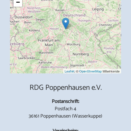
−
Leaflet
, ©
OpenStreetMap
Mitwirkende
RDG Poppenhausen e.V.
Postanschrift:
Postfach 4
36161 Poppenhausen (Wasserkuppe)
Vereinsheim: