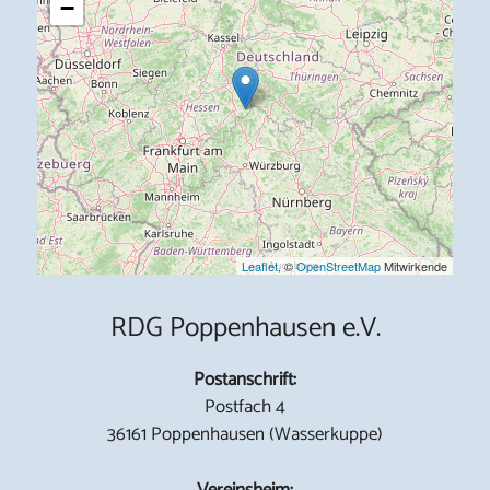
−
Leaflet
, ©
OpenStreetMap
Mitwirkende
RDG Poppenhausen e.V.
Postanschrift:
Postfach 4
36161 Poppenhausen (Wasserkuppe)
Vereinsheim: