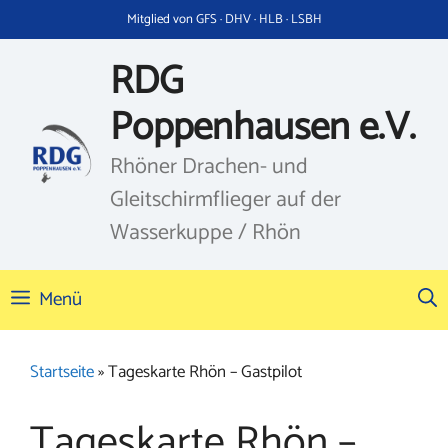
Zum
Mitglied von GFS · DHV · HLB · LSBH
Inhalt
springen
RDG
Poppenhausen e.V.
Rhöner Drachen- und
Gleitschirmflieger auf der
Wasserkuppe / Rhön
Menü
Startseite
»
Tageskarte Rhön – Gastpilot
Tageskarte Rhön –