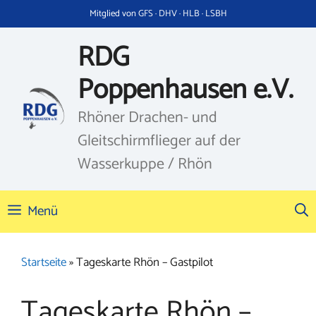
Zum
Mitglied von GFS · DHV · HLB · LSBH
Inhalt
springen
RDG
Poppenhausen e.V.
Rhöner Drachen- und
Gleitschirmflieger auf der
Wasserkuppe / Rhön
Menü
Startseite
»
Tageskarte Rhön – Gastpilot
Tageskarte Rhön –