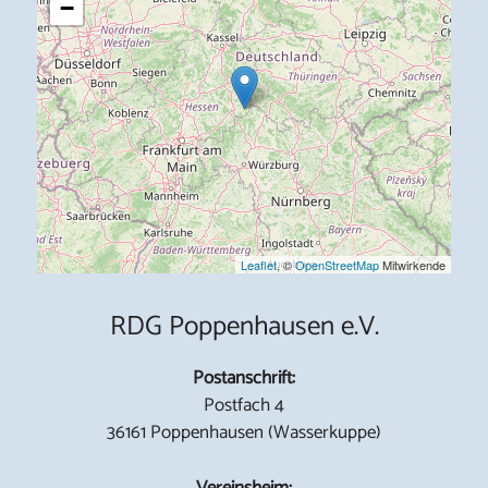
−
Leaflet
, ©
OpenStreetMap
Mitwirkende
RDG Poppenhausen e.V.
Postanschrift:
Postfach 4
36161 Poppenhausen (Wasserkuppe)
Vereinsheim: