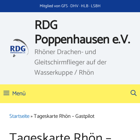
Zum
Mitglied von GFS · DHV · HLB · LSBH
Inhalt
springen
RDG
Poppenhausen e.V.
Rhöner Drachen- und
Gleitschirmflieger auf der
Wasserkuppe / Rhön
Menü
Startseite
»
Tageskarte Rhön – Gastpilot
Tageskarte Rhön –