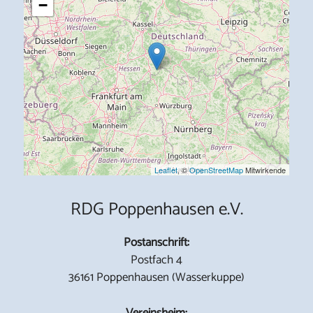
−
Leaflet
, ©
OpenStreetMap
Mitwirkende
RDG Poppenhausen e.V.
Postanschrift:
Postfach 4
36161 Poppenhausen (Wasserkuppe)
Vereinsheim: