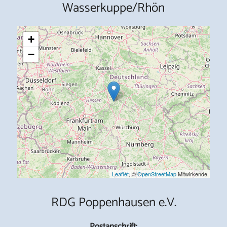
Wasserkuppe/Rhön
+
−
Leaflet
, ©
OpenStreetMap
Mitwirkende
RDG Poppenhausen e.V.
Postanschrift: