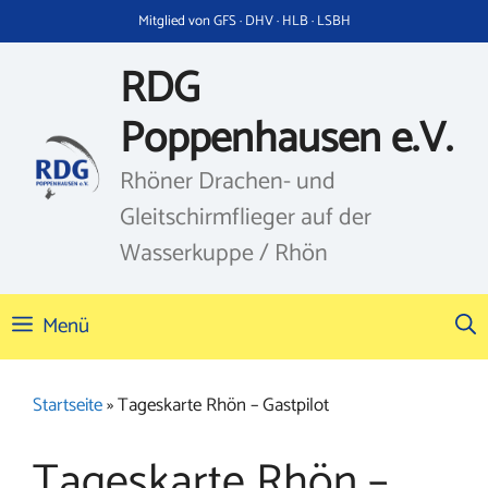
Zum
Mitglied von GFS · DHV · HLB · LSBH
Inhalt
springen
RDG
Poppenhausen e.V.
Rhöner Drachen- und
Gleitschirmflieger auf der
Wasserkuppe / Rhön
Menü
Startseite
»
Tageskarte Rhön – Gastpilot
Tageskarte Rhön –