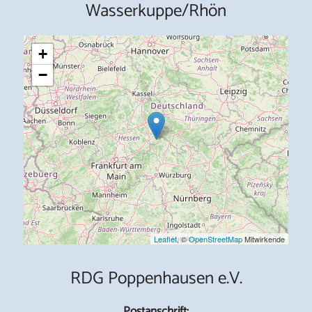
Wasserkuppe/Rhön
+
−
Leaflet
, ©
OpenStreetMap
Mitwirkende
RDG Poppenhausen e.V.
Postanschrift: