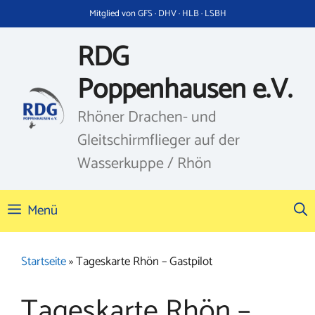
Zum
Mitglied von GFS · DHV · HLB · LSBH
Inhalt
springen
RDG
Poppenhausen e.V.
Rhöner Drachen- und
Gleitschirmflieger auf der
Wasserkuppe / Rhön
Menü
Startseite
»
Tageskarte Rhön – Gastpilot
Tageskarte Rhön –