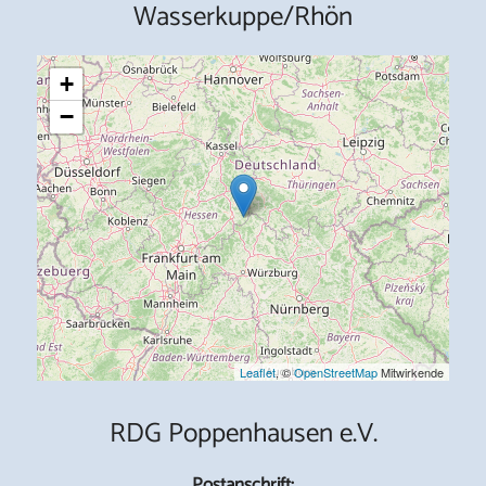
Wasserkuppe/Rhön
+
−
Leaflet
, ©
OpenStreetMap
Mitwirkende
RDG Poppenhausen e.V.
Postanschrift: