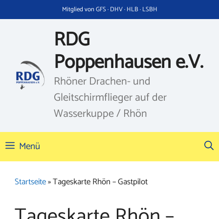
Zum
Mitglied von GFS · DHV · HLB · LSBH
Inhalt
springen
RDG
Poppenhausen e.V.
Rhöner Drachen- und
Gleitschirmflieger auf der
Wasserkuppe / Rhön
Menü
Startseite
»
Tageskarte Rhön – Gastpilot
Tageskarte Rhön –