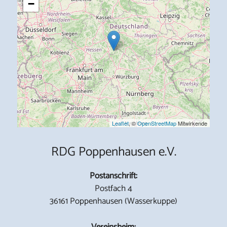
−
Leaflet
, ©
OpenStreetMap
Mitwirkende
RDG Poppenhausen e.V.
Postanschrift:
Postfach 4
36161 Poppenhausen (Wasserkuppe)
Vereinsheim: