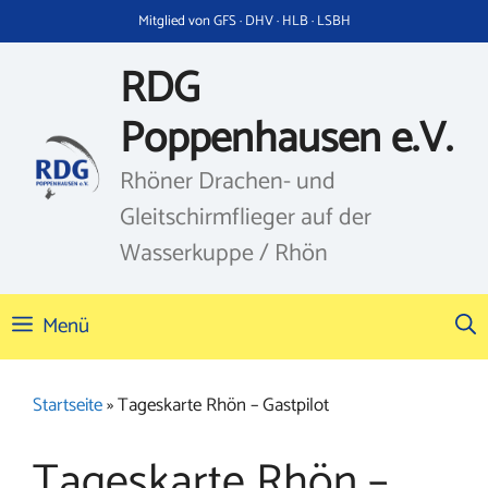
Zum
Mitglied von GFS · DHV · HLB · LSBH
Inhalt
springen
RDG
Poppenhausen e.V.
Rhöner Drachen- und
Gleitschirmflieger auf der
Wasserkuppe / Rhön
Menü
Startseite
»
Tageskarte Rhön – Gastpilot
Tageskarte Rhön –