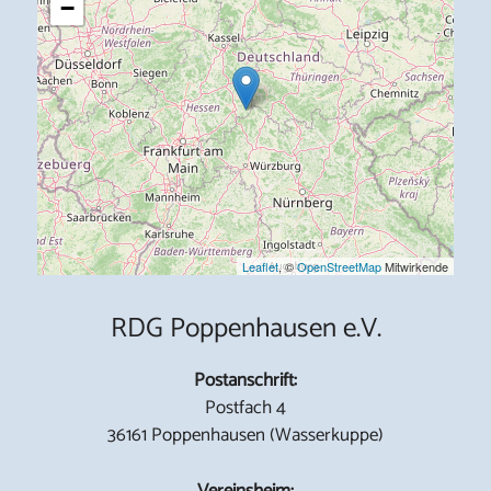
−
Leaflet
, ©
OpenStreetMap
Mitwirkende
RDG Poppenhausen e.V.
Postanschrift:
Postfach 4
36161 Poppenhausen (Wasserkuppe)
Vereinsheim: