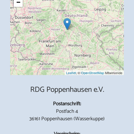
−
Leaflet
, ©
OpenStreetMap
Mitwirkende
RDG Poppenhausen e.V.
Postanschrift:
Postfach 4
36161 Poppenhausen (Wasserkuppe)
Vereinsheim: