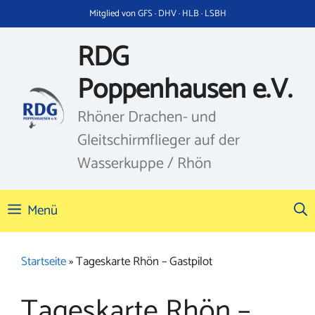
Zum
Mitglied von GFS · DHV · HLB · LSBH
Inhalt
springen
RDG
Poppenhausen e.V.
Rhöner Drachen- und
Gleitschirmflieger auf der
Wasserkuppe / Rhön
Menü
Startseite
»
Tageskarte Rhön – Gastpilot
Tageskarte Rhön –