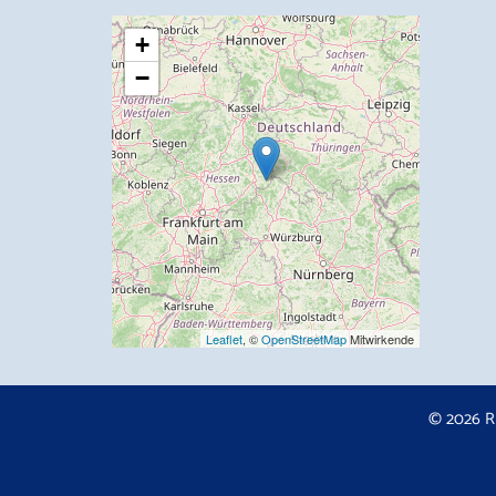
+
−
Leaflet
, ©
OpenStreetMap
Mitwirkende
© 2026 R