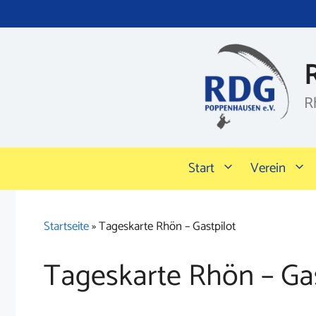
Zum
Inhalt
springen
R
Start
Verein
Startseite
»
Tageskarte Rhön – Gastpilot
Tageskarte Rhön – Gas