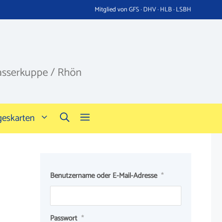
Mitglied von GFS · DHV · HLB · LSBH
asserkuppe / Rhön
geskarten
Benutzername oder E-Mail-Adresse
*
Passwort
*