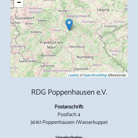
−
Leaflet
, ©
OpenStreetMap
Mitwirkende
RDG Poppenhausen e.V.
Postanschrift:
Postfach 4
36161 Poppenhausen (Wasserkuppe)
Vereinsheim: