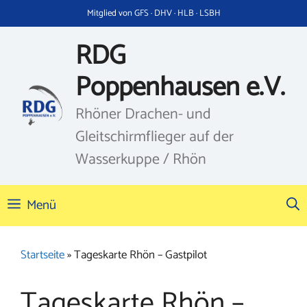
Zum
Mitglied von GFS · DHV · HLB · LSBH
Inhalt
springen
RDG
Poppenhausen e.V.
Rhöner Drachen- und
Gleitschirmflieger auf der
Wasserkuppe / Rhön
Menü
Startseite
»
Tageskarte Rhön – Gastpilot
Tageskarte Rhön –