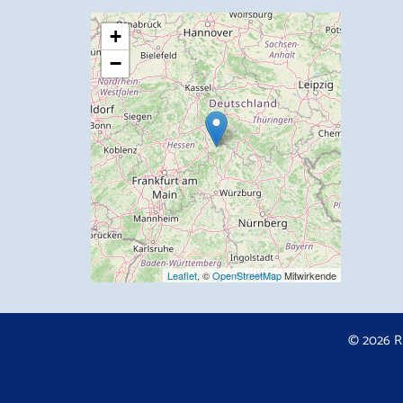
+
−
Leaflet
, ©
OpenStreetMap
Mitwirkende
© 2026 R