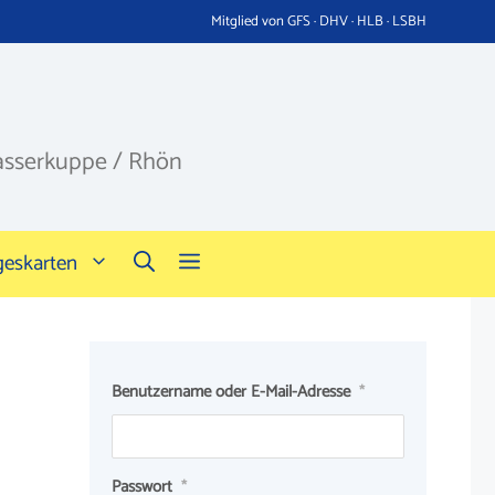
Mitglied von GFS · DHV · HLB · LSBH
asserkuppe / Rhön
geskarten
Benutzername oder E-Mail-Adresse
*
Passwort
*