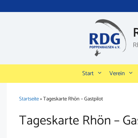
Zum
Inhalt
springen
R
Start
Verein
Startseite
»
Tageskarte Rhön – Gastpilot
Tageskarte Rhön – Gas