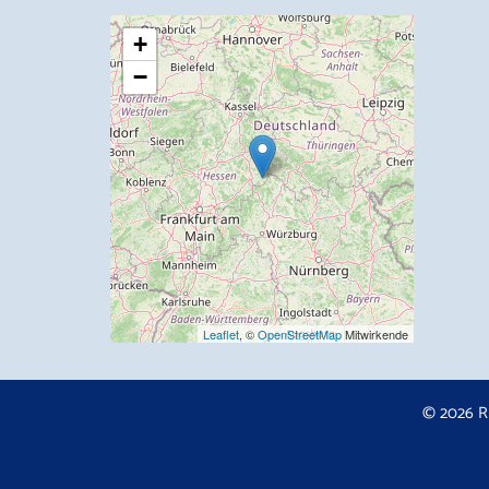
+
−
Leaflet
, ©
OpenStreetMap
Mitwirkende
© 2026 R