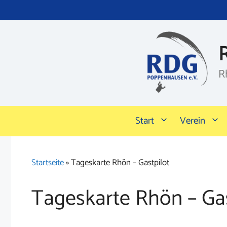
Zum
Inhalt
springen
R
Start
Verein
Startseite
»
Tageskarte Rhön – Gastpilot
Tageskarte Rhön – Gas