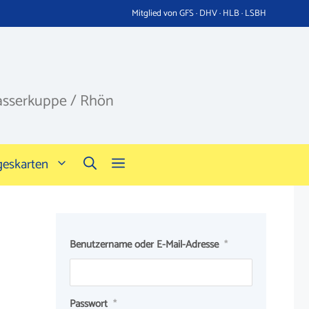
Mitglied von GFS · DHV · HLB · LSBH
asserkuppe / Rhön
geskarten
Benutzername oder E-Mail-Adresse
*
Passwort
*