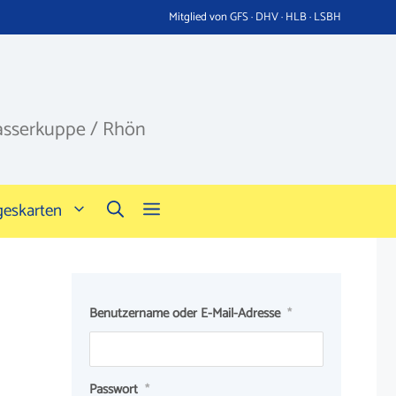
Mitglied von GFS · DHV · HLB · LSBH
asserkuppe / Rhön
geskarten
Benutzername oder E-Mail-Adresse
*
Passwort
*