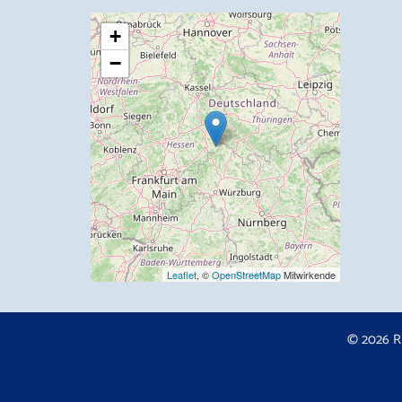
+
−
Leaflet
, ©
OpenStreetMap
Mitwirkende
© 2026 R