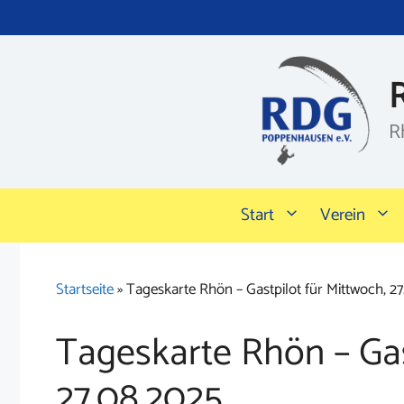
Zum
Inhalt
springen
R
Start
Verein
Startseite
»
Tageskarte Rhön – Gastpilot für Mittwoch, 2
Tageskarte Rhön – Gas
27.08.2025