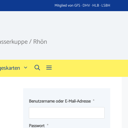
Mitglied von GFS · DHV · HLB · LSBH
asserkuppe / Rhön
geskarten
Benutzername oder E-Mail-Adresse
*
Passwort
*