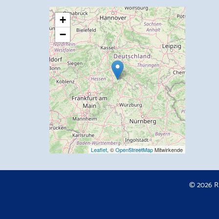
+
−
Leaflet
, ©
OpenStreetMap
Mitwirkende
© 2026 R