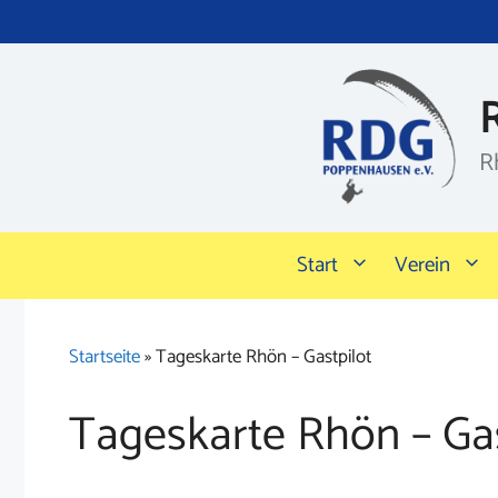
Zum
Inhalt
springen
R
Start
Verein
Startseite
»
Tageskarte Rhön – Gastpilot
Tageskarte Rhön – Gas