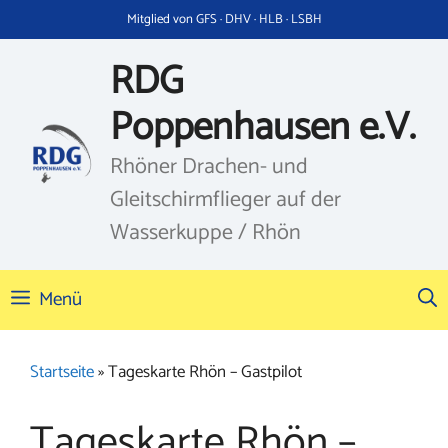
Zum
Mitglied von GFS · DHV · HLB · LSBH
Inhalt
springen
RDG
Poppenhausen e.V.
Rhöner Drachen- und
Gleitschirmflieger auf der
Wasserkuppe / Rhön
Menü
Startseite
»
Tageskarte Rhön – Gastpilot
Tageskarte Rhön –