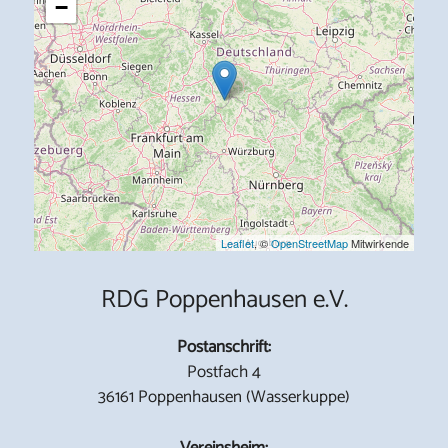
−
Leaflet
, ©
OpenStreetMap
Mitwirkende
RDG Poppenhausen e.V.
Postanschrift:
Postfach 4
36161 Poppenhausen (Wasserkuppe)
Vereinsheim: