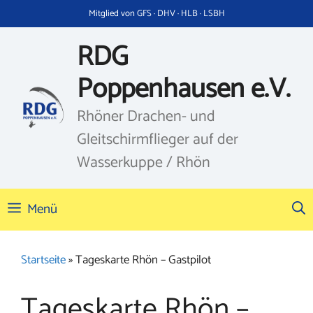
Zum
Mitglied von GFS · DHV · HLB · LSBH
Inhalt
springen
RDG
Poppenhausen e.V.
Rhöner Drachen- und
Gleitschirmflieger auf der
Wasserkuppe / Rhön
Menü
Startseite
»
Tageskarte Rhön – Gastpilot
Tageskarte Rhön –