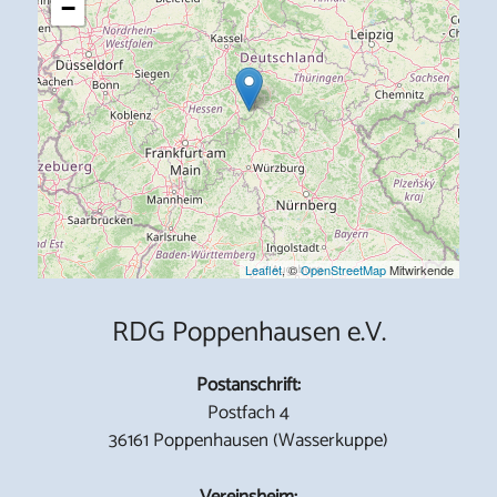
−
Leaflet
, ©
OpenStreetMap
Mitwirkende
RDG Poppenhausen e.V.
Postanschrift:
Postfach 4
36161 Poppenhausen (Wasserkuppe)
Vereinsheim: