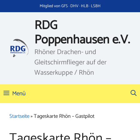
Zum
Mitglied von GFS · DHV · HLB · LSBH
Inhalt
springen
RDG
Poppenhausen e.V.
Rhöner Drachen- und
Gleitschirmflieger auf der
Wasserkuppe / Rhön
Menü
Startseite
»
Tageskarte Rhön – Gastpilot
Tageskarte Rhön –