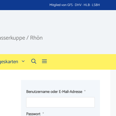
Mitglied von GFS · DHV · HLB · LSBH
asserkuppe / Rhön
geskarten
Benutzername oder E-Mail-Adresse
*
Passwort
*