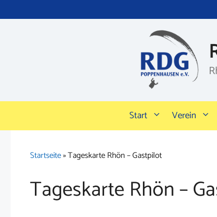
Zum
Inhalt
springen
R
Start
Verein
Startseite
»
Tageskarte Rhön – Gastpilot
Tageskarte Rhön – Gas