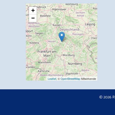
+
−
Leaflet
, ©
OpenStreetMap
Mitwirkende
© 2026 R