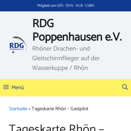
Zum
Mitglied von GFS · DHV · HLB · LSBH
Inhalt
springen
RDG
Poppenhausen e.V.
Rhöner Drachen- und
Gleitschirmflieger auf der
Wasserkuppe / Rhön
Menü
Startseite
»
Tageskarte Rhön – Gastpilot
Tageskarte Rhön –