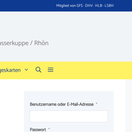
Mitglied von GFS · DHV · HLB · LSBH
asserkuppe / Rhön
geskarten
Benutzername oder E-Mail-Adresse
*
Passwort
*