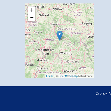
+
−
Leaflet
, ©
OpenStreetMap
Mitwirkende
© 2026 R