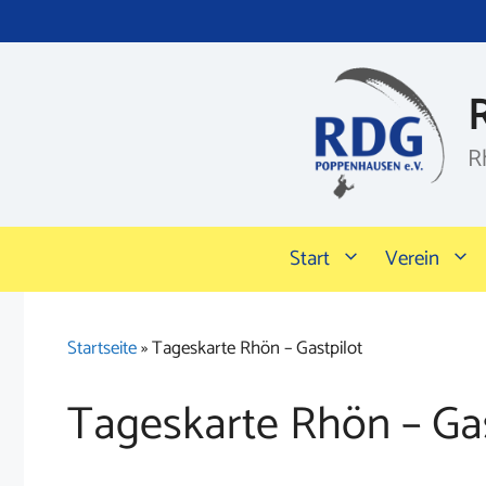
Zum
Inhalt
springen
R
Start
Verein
Startseite
»
Tageskarte Rhön – Gastpilot
Tageskarte Rhön – Gas