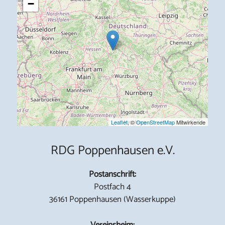
−
Leaflet
, ©
OpenStreetMap
Mitwirkende
RDG Poppenhausen e.V.
Postanschrift:
Postfach 4
36161 Poppenhausen (Wasserkuppe)
Vereinsheim: