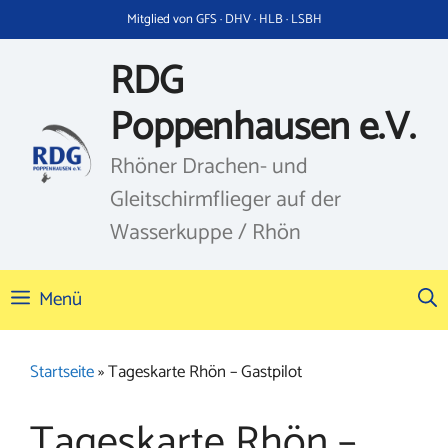
Zum
Mitglied von GFS · DHV · HLB · LSBH
Inhalt
springen
RDG
Poppenhausen e.V.
Rhöner Drachen- und
Gleitschirmflieger auf der
Wasserkuppe / Rhön
Menü
Startseite
»
Tageskarte Rhön – Gastpilot
Tageskarte Rhön –