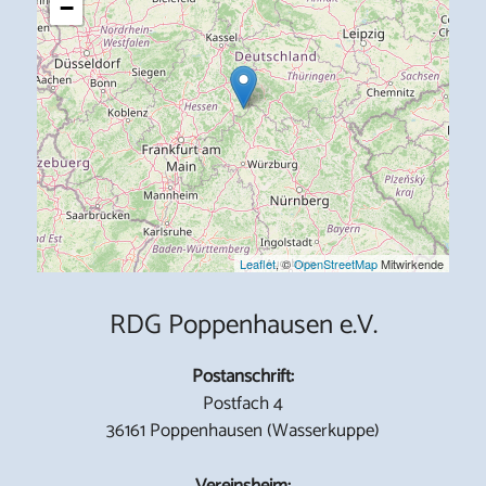
−
Leaflet
, ©
OpenStreetMap
Mitwirkende
RDG Poppenhausen e.V.
Postanschrift:
Postfach 4
36161 Poppenhausen (Wasserkuppe)
Vereinsheim: