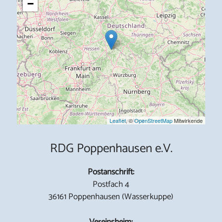
−
Leaflet
, ©
OpenStreetMap
Mitwirkende
RDG Poppenhausen e.V.
Postanschrift:
Postfach 4
36161 Poppenhausen (Wasserkuppe)
Vereinsheim: