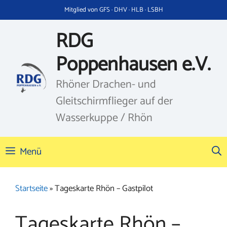
Zum
Mitglied von GFS · DHV · HLB · LSBH
Inhalt
springen
RDG
Poppenhausen e.V.
Rhöner Drachen- und
Gleitschirmflieger auf der
Wasserkuppe / Rhön
Menü
Startseite
»
Tageskarte Rhön – Gastpilot
Tageskarte Rhön –