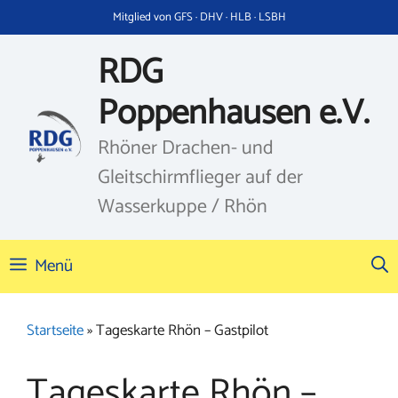
Zum
Mitglied von GFS · DHV · HLB · LSBH
Inhalt
springen
RDG
Poppenhausen e.V.
Rhöner Drachen- und
Gleitschirmflieger auf der
Wasserkuppe / Rhön
Menü
Startseite
»
Tageskarte Rhön – Gastpilot
Tageskarte Rhön –