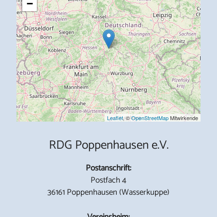
−
Leaflet
, ©
OpenStreetMap
Mitwirkende
RDG Poppenhausen e.V.
Postanschrift:
Postfach 4
36161 Poppenhausen (Wasserkuppe)
Vereinsheim: