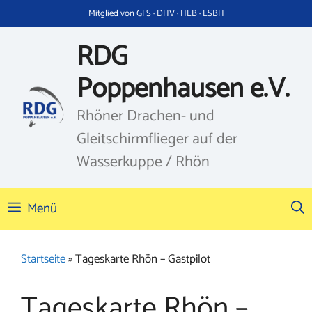
Zum
Mitglied von GFS · DHV · HLB · LSBH
Inhalt
springen
RDG
Poppenhausen e.V.
Rhöner Drachen- und
Gleitschirmflieger auf der
Wasserkuppe / Rhön
Menü
Startseite
»
Tageskarte Rhön – Gastpilot
Tageskarte Rhön –