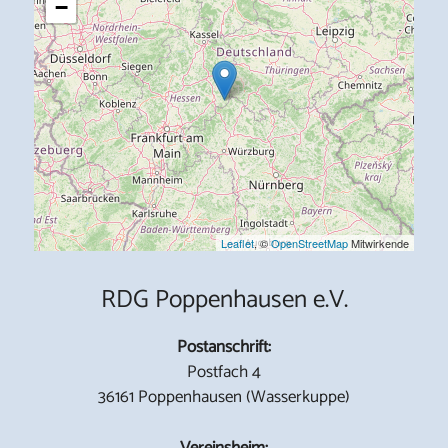
−
Leaflet
, ©
OpenStreetMap
Mitwirkende
RDG Poppenhausen e.V.
Postanschrift:
Postfach 4
36161 Poppenhausen (Wasserkuppe)
Vereinsheim: