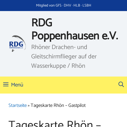
Zum
Mitglied von GFS · DHV · HLB · LSBH
Inhalt
springen
RDG
Poppenhausen e.V.
Rhöner Drachen- und
Gleitschirmflieger auf der
Wasserkuppe / Rhön
Menü
Startseite
»
Tageskarte Rhön – Gastpilot
Tageskarte Rhön –