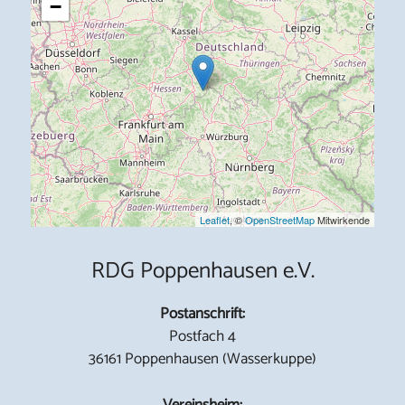
−
Leaflet
, ©
OpenStreetMap
Mitwirkende
RDG Poppenhausen e.V.
Postanschrift:
Postfach 4
36161 Poppenhausen (Wasserkuppe)
Vereinsheim: