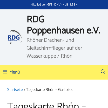
Zum
Mitglied von GFS · DHV · HLB · LSBH
Inhalt
springen
RDG
Poppenhausen e.V.
Rhöner Drachen- und
Gleitschirmflieger auf der
Wasserkuppe / Rhön
Menü
Startseite
»
Tageskarte Rhön – Gastpilot
Tageskarte Rhön –