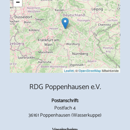
−
Leaflet
, ©
OpenStreetMap
Mitwirkende
RDG Poppenhausen e.V.
Postanschrift:
Postfach 4
36161 Poppenhausen (Wasserkuppe)
Vereinsheim: