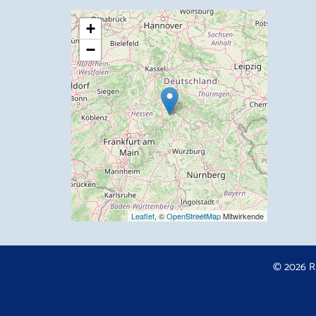
+
−
Leaflet
, ©
OpenStreetMap
Mitwirkende
© 2026 R