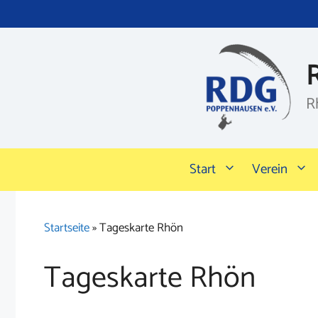
Zum
Inhalt
springen
R
Start
Verein
Startseite
»
Tageskarte Rhön
Tageskarte Rhön