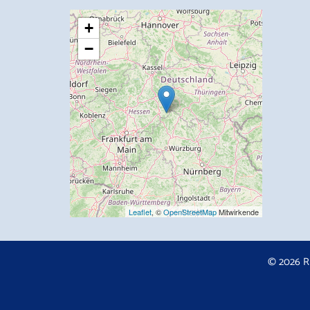
+
−
Leaflet
, ©
OpenStreetMap
Mitwirkende
© 2026 R