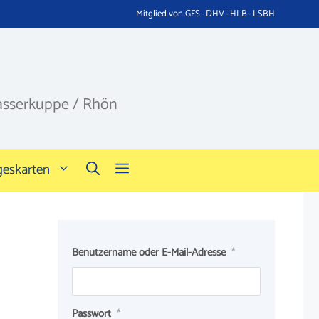
Mitglied von GFS · DHV · HLB · LSBH
asserkuppe / Rhön
geskarten
Benutzername oder E-Mail-Adresse
*
Passwort
*