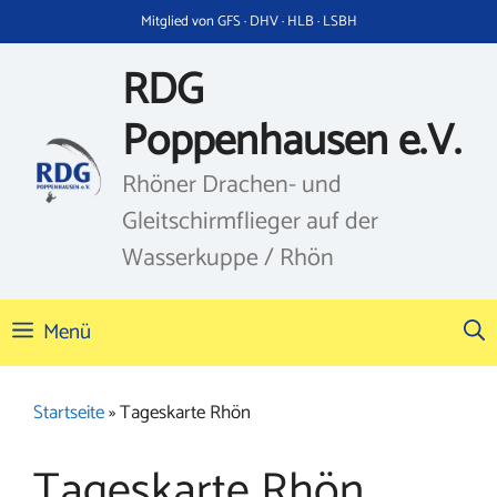
Zum
Mitglied von GFS · DHV · HLB · LSBH
Inhalt
springen
RDG
Poppenhausen e.V.
Rhöner Drachen- und
Gleitschirmflieger auf der
Wasserkuppe / Rhön
Menü
Startseite
»
Tageskarte Rhön
Tageskarte Rhön