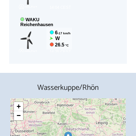
Wasserkuppe/Rhön
+
−