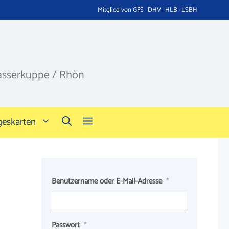
Mitglied von GFS · DHV · HLB · LSBH
asserkuppe / Rhön
geskarten
Benutzername oder E-Mail-Adresse
*
Passwort
*