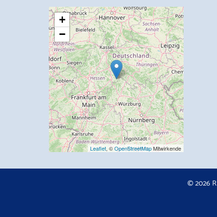
+
−
Leaflet
, ©
OpenStreetMap
Mitwirkende
© 2026 R