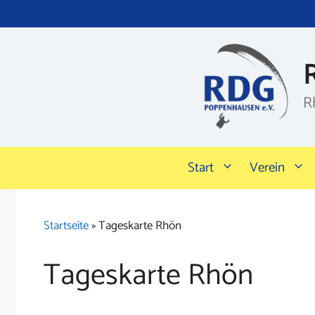
Zum
Inhalt
springen
R
Start
Verein
Startseite
»
Tageskarte Rhön
Tageskarte Rhön