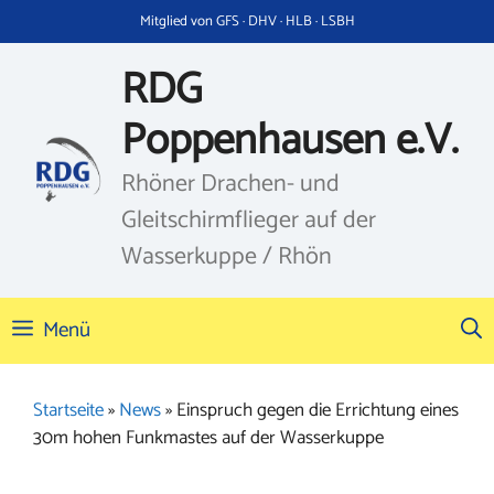
Zum
Mitglied von GFS · DHV · HLB · LSBH
Inhalt
springen
RDG
Poppenhausen e.V.
Rhöner Drachen- und
Gleitschirmflieger auf der
Wasserkuppe / Rhön
Menü
Startseite
»
News
»
Einspruch gegen die Errichtung eines
30m hohen Funkmastes auf der Wasserkuppe