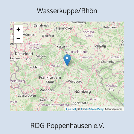
Wasserkuppe/Rhön
+
−
Leaflet
, ©
OpenStreetMap
Mitwirkende
RDG Poppenhausen e.V.