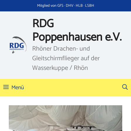
Zum
Mitglied von GFS · DHV · HLB · LSBH
Inhalt
springen
RDG
Poppenhausen e.V.
Rhöner Drachen- und
Gleitschirmflieger auf der
Wasserkuppe / Rhön
Menü