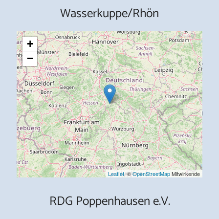
Wasserkuppe/Rhön
+
−
Leaflet
, ©
OpenStreetMap
Mitwirkende
RDG Poppenhausen e.V.