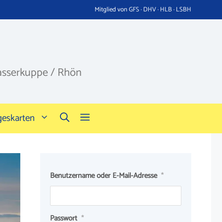
Mitglied von GFS · DHV · HLB · LSBH
asserkuppe / Rhön
geskarten
Benutzername oder E-Mail-Adresse
*
Passwort
*