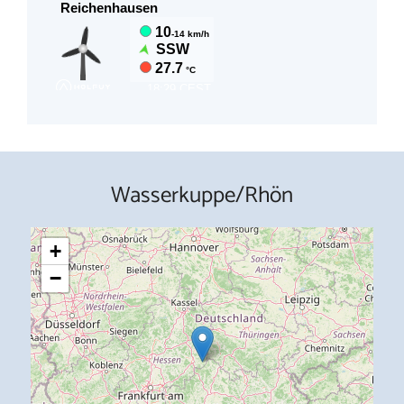
Wasserkuppe/Rhön
+
−