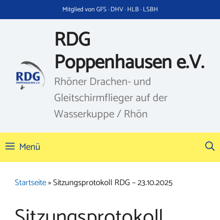
Zum
Mitglied von GFS · DHV · HLB · LSBH
Inhalt
springen
RDG
Poppenhausen e.V.
Rhöner Drachen- und
Gleitschirmflieger auf der
Wasserkuppe / Rhön
Menü
Startseite
»
Sitzungsprotokoll RDG – 23.10.2025
Sitzungsprotokoll