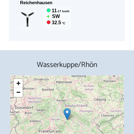
Wasserkuppe/Rhön
+
−