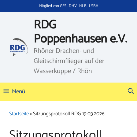
Zum
Mitglied von GFS · DHV · HLB · LSBH
Inhalt
springen
RDG
Poppenhausen e.V.
Rhöner Drachen- und
Gleitschirmflieger auf der
Wasserkuppe / Rhön
Menü
Startseite
»
Sitzungsprotokoll RDG 19.03.2026
Sitzungsprotokoll