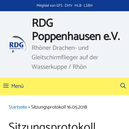
Zum
Mitglied von GFS · DHV · HLB · LSBH
Inhalt
springen
RDG
Poppenhausen e.V.
Rhöner Drachen- und
Gleitschirmflieger auf der
Wasserkuppe / Rhön
Menü
Startseite
»
Sitzungsprotokoll 16.05.2018
Sitzungsprotokoll