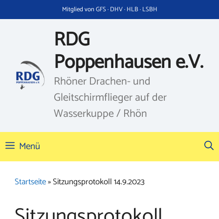
Zum
Mitglied von GFS · DHV · HLB · LSBH
Inhalt
springen
RDG
Poppenhausen e.V.
Rhöner Drachen- und
Gleitschirmflieger auf der
Wasserkuppe / Rhön
Menü
Startseite
»
Sitzungsprotokoll 14.9.2023
Sitzungsprotokoll