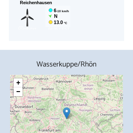
Wasserkuppe/Rhön
+
−