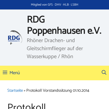
Zum
Mitglied von GFS · DHV · HLB · LSBH
Inhalt
springen
RDG
Poppenhausen e.V.
Rhöner Drachen- und
Gleitschirmflieger auf der
Wasserkuppe / Rhön
Menü
Startseite
»
Protokoll Vorstandssitzung 01.10.2014
Protokoll