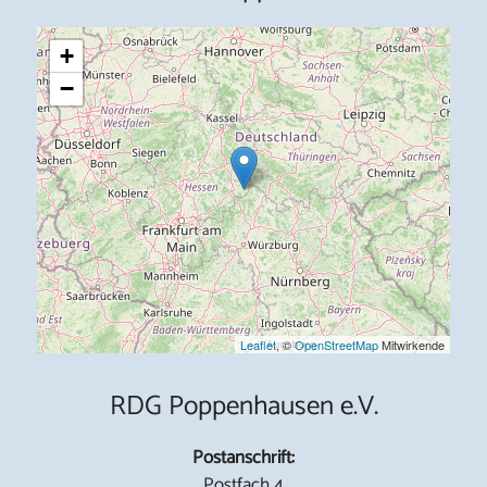
+
−
Leaflet
, ©
OpenStreetMap
Mitwirkende
RDG Poppenhausen e.V.
Postanschrift:
Postfach 4